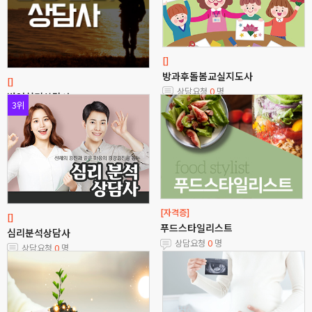
[]
방과후돌봄교실지도사
[]
상담요청
0
명
병영심리상담사
3위
상담요청
0
명
[자격증]
[]
푸드스타일리스트
심리분석상담사
상담요청
0
명
상담요청
0
명