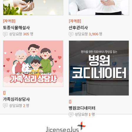
[자격증]
[자격증]
토종식물해설사
산후관리사
상담요청
305
명
상담요청
3,906
명
[]
가족심리상담사
[]
상담요청
2
명
병원코디네이터
상담요청
1
명