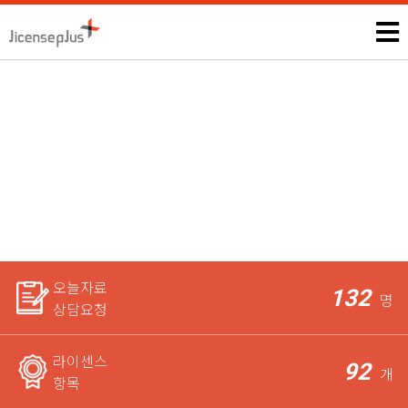
라떼아트전문가
모든 자격증, 공무원과 관련된 시험정보 및 상담은 본인에게만 제
공되며,
라이센스 전문가가 꼼꼼하게 체크한 후 요청자에게
가장 적합한 상담을 도와드립니다.
오늘자료
132
명
상담요청
라이센스
92
개
항목