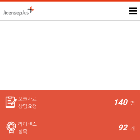
부모교육지도사
모든 자격증, 공무원과 관련된 시험정보 및 상담은 본인에게만 제
공되며,
라이센스 전문가가 꼼꼼하게 체크한 후 요청자에게
가장 적합한 상담을 도와드립니다.
오늘자료
140
명
상담요청
라이센스
92
개
항목