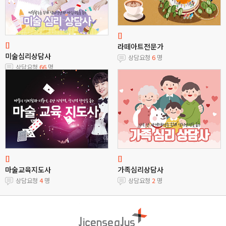
[]
[]
라떼아트전문가
미술심리상담사
상담요청
6
명
상담요청
66
명
[]
[]
마술교육지도사
가족심리상담사
상담요청
4
명
상담요청
2
명