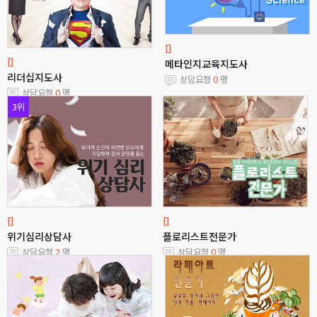
[]
[]
메타인지교육지도사
리더십지도사
상담요청
0
명
상담요청
0
명
3위
[]
[]
위기심리상담사
플로리스트전문가
상담요청
2
명
상담요청
0
명