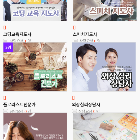
[]
[]
코딩교육지도사
스피치지도사
상담요청
1
명
상담요청
0
명
3위
[]
[]
플로리스트전문가
외상심리상담사
상담요청
0
명
상담요청
0
명