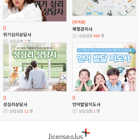
[자격증]
[]
체형관리사
위기심리상담사
상담요청
868
명
상담요청
2
명
[]
[]
성심리상담사
언어발달지도사
상담요청
12
명
상담요청
1
명