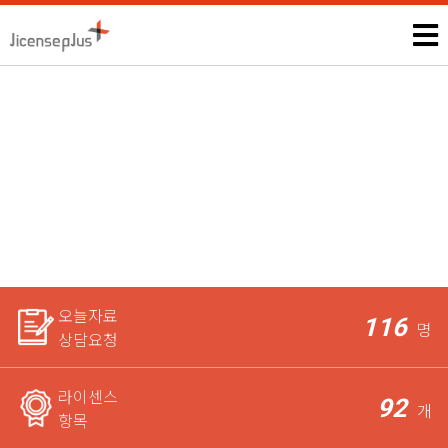
진로적성상담사
모든 자격증, 공무원과 관련된 시험정보 및 상담은 본인에게만 제
공되며,
라이센스 전문가가 꼼꼼하게 체크한 후 요청자에게
가장 적합한 상담을 도와드립니다.
오늘자료
116
명
상담요청
라이센스
92
개
항목