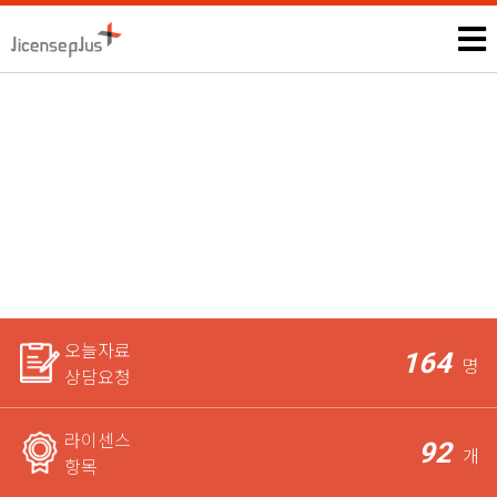
스피치지도사
모든 자격증, 공무원과 관련된 시험정보 및 상담은 본인에게만 제
공되며,
라이센스 전문가가 꼼꼼하게 체크한 후 요청자에게
가장 적합한 상담을 도와드립니다.
오늘자료
164
명
상담요청
라이센스
92
개
항목