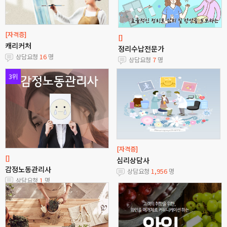
[자격증]
[]
캐리커처
정리수납전문가
상담요청
16
명
상담요청
7
명
3위
[자격증]
[]
심리상담사
감정노동관리사
상담요청
1,956
명
상담요청
1
명