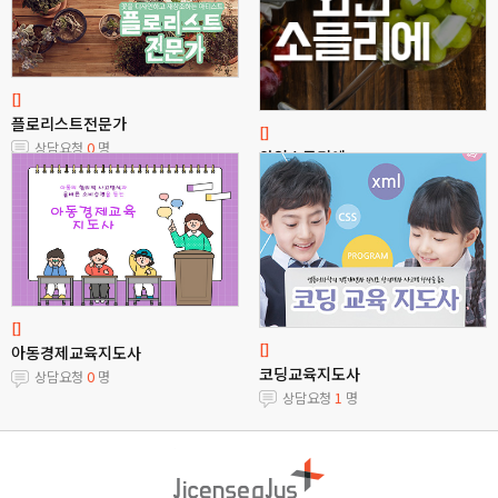
[]
플로리스트전문가
[]
상담요청
0
명
와인소믈리에
상담요청
0
명
[]
[]
아동경제교육지도사
코딩교육지도사
상담요청
0
명
상담요청
1
명