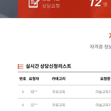
12
명
상담요청
자격증 정