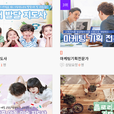
3위
[]
도사
마케팅기획전문가
청
1
명
상담요청
0
명