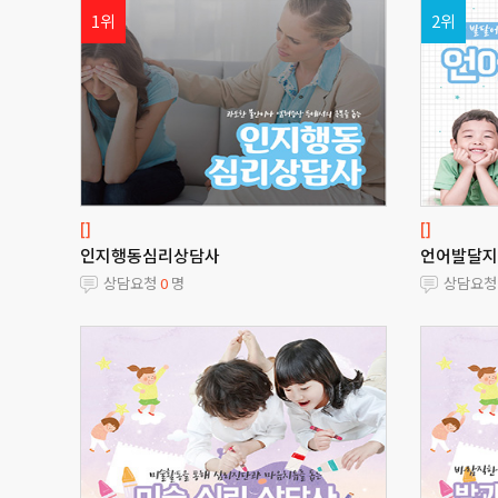
1위
2위
[]
[]
인지행동심리상담사
언어발달지
상담요청
0
명
상담요