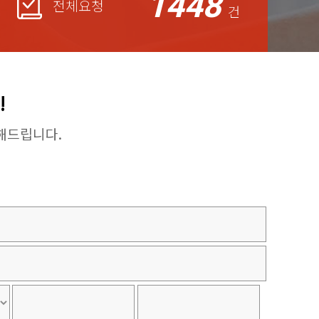
1448
전체요청
건
!
해드립니다.