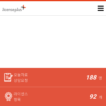
여성심리상담사
모든 자격증, 공무원과 관련된 시험정보 및 상담은 본인에게만 제
공되며,
라이센스 전문가가 꼼꼼하게 체크한 후 요청자에게
가장 적합한 상담을 도와드립니다.
오늘자료
188
명
상담요청
라이센스
92
개
항목