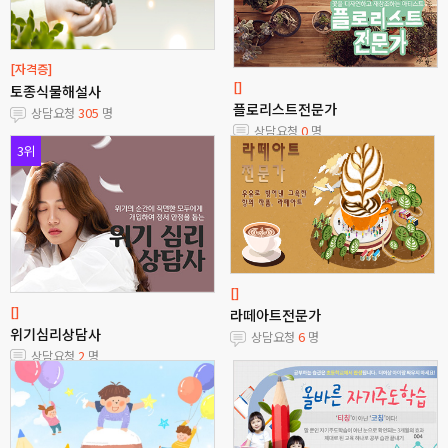
[자격증]
[]
토종식물해설사
플로리스트전문가
상담요청
305
명
상담요청
0
명
3위
[]
[]
라떼아트전문가
위기심리상담사
상담요청
6
명
상담요청
2
명