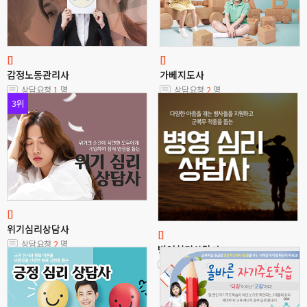
[]
[]
감정노동관리사
가베지도사
상담요청
1
명
상담요청
2
명
3위
[]
위기심리상담사
[]
상담요청
2
명
병영심리상담사
상담요청
0
명