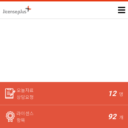
반영구화장사
모든 자격증, 공무원과 관련된 시험정보 및 상담은 본인에게만 제
공되며,
라이센스 전문가가 꼼꼼하게 체크한 후 요청자에게
가장 적합한 상담을 도와드립니다.
오늘자료
12
명
상담요청
라이센스
92
개
항목