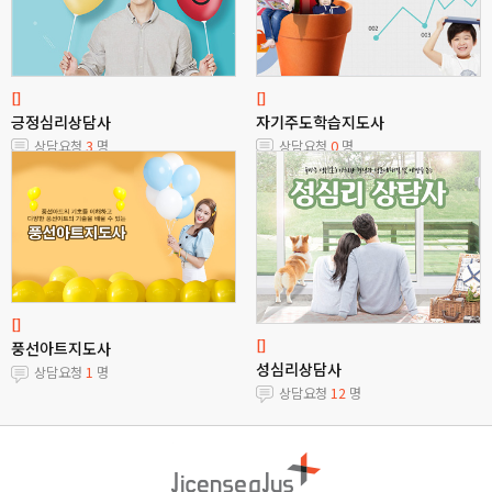
[]
[]
긍정심리상담사
자기주도학습지도사
상담요청
3
명
상담요청
0
명
[]
[]
풍선아트지도사
성심리상담사
상담요청
1
명
상담요청
12
명