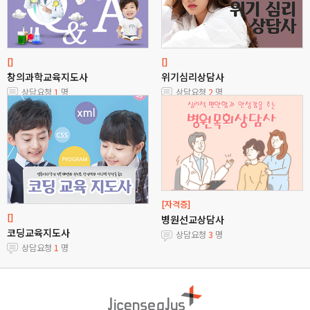
[]
[]
창의과학교육지도사
위기심리상담사
상담요청
1
명
상담요청
2
명
[자격증]
[]
병원선교상담사
코딩교육지도사
상담요청
3
명
상담요청
1
명