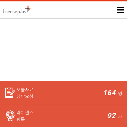
음악심리상담사
모든 자격증, 공무원과 관련된 시험정보 및 상담은 본인에게만 제
공되며,
라이센스 전문가가 꼼꼼하게 체크한 후 요청자에게
가장 적합한 상담을 도와드립니다.
오늘자료
164
명
상담요청
라이센스
92
개
항목