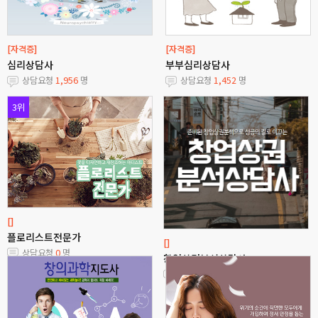
[자격증]
[자격증]
심리상담사
부부심리상담사
상담요청
1,956
명
상담요청
1,452
명
3위
[]
플로리스트전문가
[]
상담요청
0
명
창업상권분석상담사
상담요청
1
명